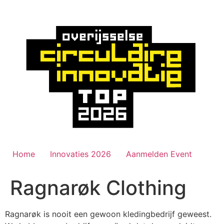
Ga
naar
de
inhoud
Home
Innovaties 2026
Aanmelden Event
Ragnarøk Clothing
Ragnarøk is nooit een gewoon kledingbedrijf geweest.