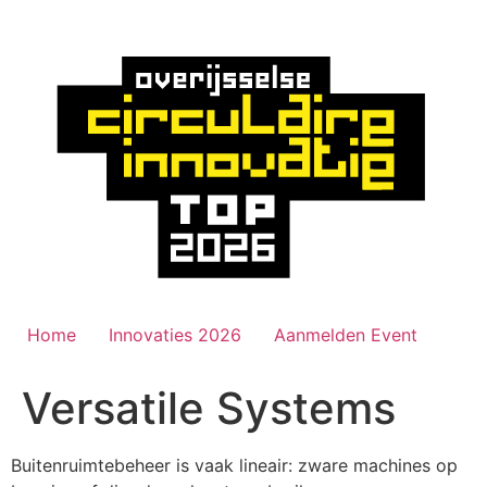
Ga
naar
de
inhoud
Home
Innovaties 2026
Aanmelden Event
Versatile Systems
Buitenruimtebeheer is vaak lineair: zware machines op